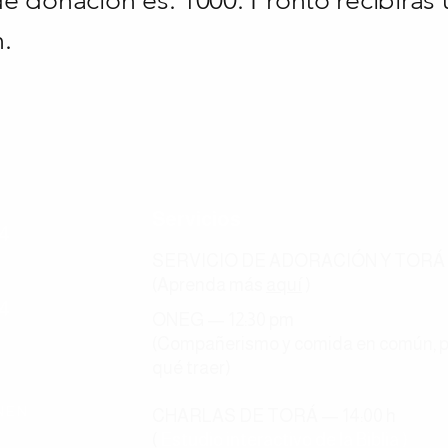
 donación es: 1000. Pronto recibirás 
.
Servicios
54
SERVICIO DE ADORACIÓN Y TORÁ — 
(Aprenda más
aquí
)
54
ONEG — 12:30 pm
(Compañerismo y comida en común, po
qué traer)
NEN
CHARLAS DE TORÁ — 14:00 h
(
Estudio interactivo de la Biblia
)