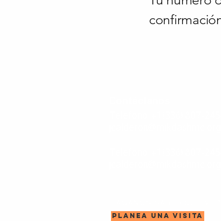
Tu número de
confirmación
Contáctanos
Teléfono: +1 (336) 807-24
jcalderon@mikdashmc.org
Teléfono: +1 (336) 807-24
jcalderon@mikdashmc.org
HÁGANOS SABER QUE VIE
PLANEA UNA VISITA